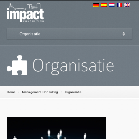
Organisatie
Home
/
Management Consulting
/
Organisatie